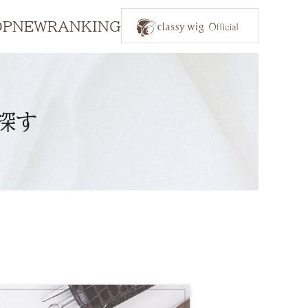
OP
NEW
RANKING
探す