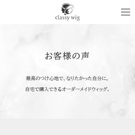
TOP
価格
お客様の声
試着
お客様の声
classy wigの思い
最高のつけ心地で、なりたかった自分に。
メディア
自宅で購入できるオーダーメイドウィッグ。
無料試着 & カウンセリング