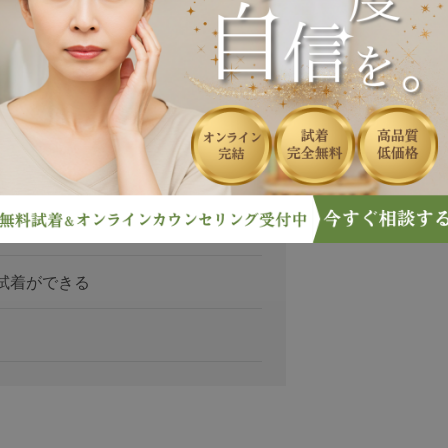
人
人
ない場合は？
料試着ができる