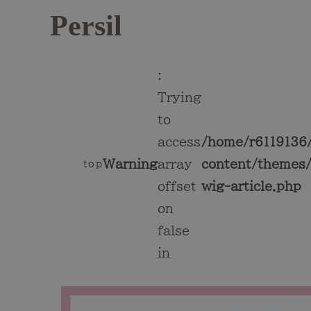
Persil
:
Trying
to
access
/home/r6119136/
Warning
array
content/themes/
top
offset
wig-article.php
on
false
in