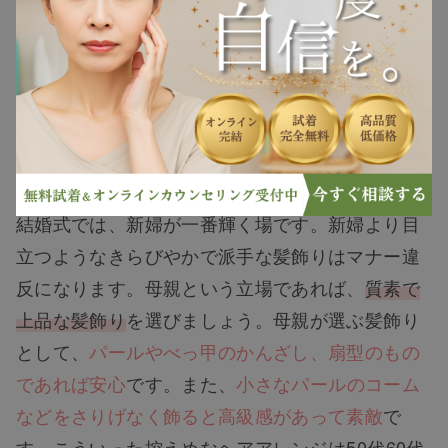
ヘアケア
カバーする方法やウィッグを使った黒留袖に合う
髪形、黒留袖に合うウィッグ活用例を紹介してい
ヘアスタイル
ます。今の髪色はそのままにしておきたい方は参
考にしていただけると幸いです。
抜け毛
髪飾り
白髪
結婚式では、新婦が一番輝く場です。新婦より目
立つようなきらびやかで派手な髪飾りはマナー違
薄毛
反になります。母親という立場であれば、
質素で
上品な髪飾り
を選びましょう。母親が選ぶ髪飾り
として、
パールやべっ甲のかんざし、扇型のもの
であれば安心
です。また、
小さなパールのコーム
などをさりげなく飾ると高級感があって素敵
で
す。こういった控えめなヘアアレンジは50代60代