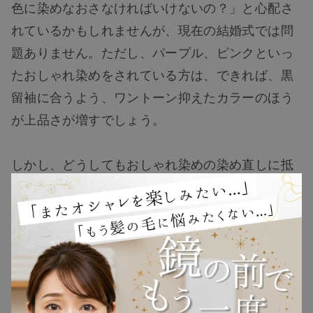
色に染めなおさなければいけないの？」と心配さ
れているかもしれませんが、現在の結婚式では問
題ありません。ただし、パープル、ピンクといっ
たおしゃれ染めをされている方は、できれば、黒
TOP
留袖に合うよう、ワントーン抑えたカラーのほう
が上品さが増すでしょう。
NEW
しかし、どうしてもおしゃれ染めの染め直しに抵
RANKING
抗がある方は、
ウィッグの活用
はいかがでしょう
か。
ウィッグ
フルウィッグであれば、現在の髪色を気にせず、
プレゼント
髪全体を手軽にカバーできるのでおすすめです。
記事の後半で、50代60代の髪の悩みをウィッグで