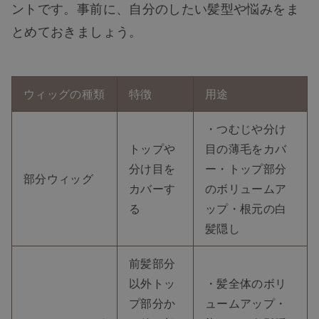
ントです。事前に、自分のしたい髪型や悩みをま
とめておきましょう。
ウィッグの種類
特徴
用途
・つむじや分け
トップや
目の薄毛をカバ
分け目を
ー
・トップ部分
部分ウィッグ
カバーす
のボリュームア
る
ップ
・根元の白
髪隠し
前髪部分
以外トッ
・髪全体のボリ
プ部分か
ュームアップ
・