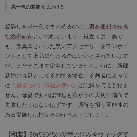
黒一色の髪飾りは
避ける
髪飾りを黒一色でまとめるのは、
喪を連想させる
ため不向き
といわれています。最近では、黒で
も、黒真珠といった黒いアクセサリーをワンポイ
ントとして上品に付けるのはいいとされています
が、まだそこまで定着していません。特に、新郎
新婦の母親として参列する場合、参列者によって
は
「
親族なのに縁起が悪い
」
と誤解を与えかねま
せん。母親であれば誰しも我が子の大切な場面で
失敗したくはないはずです。誤解を招く可能性の
ある髪飾りは控えるのがベストでしょう。
【和装】
50代60代の髪型の悩み
をウィッグで