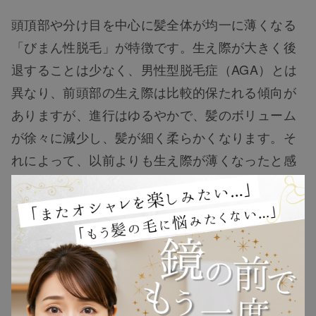
頭頂部や分け目を中心に髪全体が均一に薄くなる
「びまん性脱毛」が特徴です。生え際が大きく後
退することは少なく、男性型脱毛症（AGA）とは
異なり、前頭部の生え際は比較的保たれる傾向が
TOP
ありますが、進行はゆるやかで、髪のボリューム
が徐々に減少し、髪が細く柔らかくなります。そ
NEW
れによって、以前よりも生え際が薄くなったと感
じる方もいるでしょう。
RANKING
これらは進行性のため、早期発見、できるだけ早
ウィッグ
い段階で対策するのがいいでしょう。
プレゼント
髪型や牽引による影響