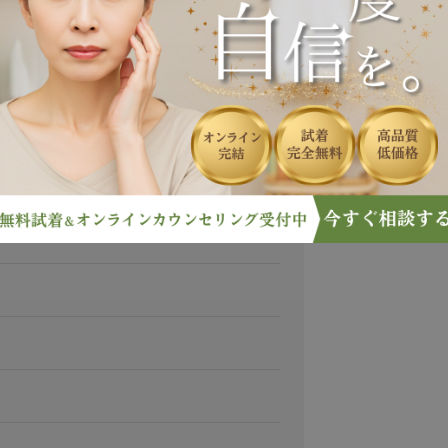
を隠す
]