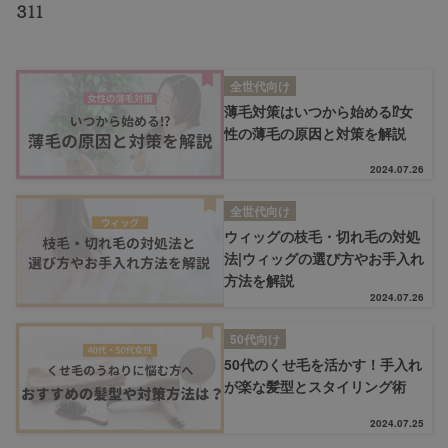
311
ヘアスタイル
抜け毛
全世代向け
薄毛対策はいつから始める⁉女
性の薄毛の原因と対策を解説
白髪
2024.07.26
薄毛
全世代向け
ウィッグの枝毛・切れ毛の対処
法|ウィッグの選び方やお手入れ
方法を解説
2024.07.26
50代向け
50代のくせ毛を活かす！手入れ
が楽な髪型とスタイリング術
2024.07.25