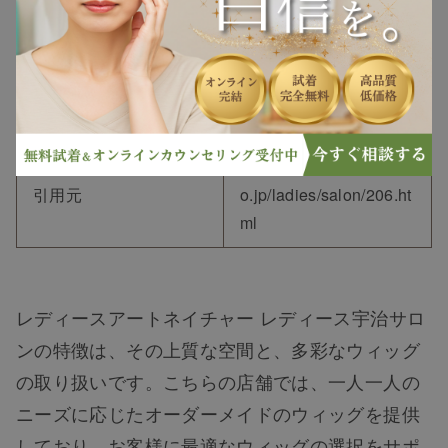
試着、各種メンテナン
スなど、きめ細かなサ
ービスでゆったりとし
たひとときをお過ごし
いただけます。
https://www.artnature.c
引用元
o.jp/ladies/salon/206.ht
ml
レディースアートネイチャー レディース宇治サロ
ンの特徴は、その上質な空間と、多彩なウィッグ
の取り扱いです。こちらの店舗では、一人一人の
ニーズに応じたオーダーメイドのウィッグを提供
しており、お客様に最適なウィッグの選択をサポ