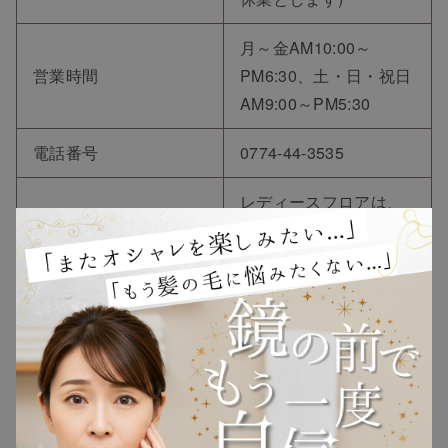
月～金AM10:00～
営業時間
PM6:30、土・日・祝日
AM9:00～PM5:30
電話番号
0774-44-3535
レディースフロアは、
清潔感のあるホワイト
と優しいベージュの木
目で統一。大人のため
のプレミアムなエクス
テ『ビューティアッ
プ』をはじめ、オーダ
特徴
ーメイドウィッグ『パ
フィール ふわり』のご