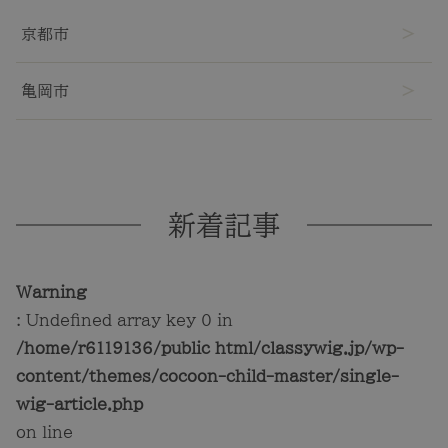
京都市
TOP
亀岡市
NEW
RANKING
新着記事
ウィッグ
Warning
: Undefined array key 0 in
プレゼント
/home/r6119136/public_html/classywig.jp/wp-
content/themes/cocoon-child-master/single-
ヘアケア
wig-article.php
on line