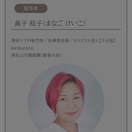
監修者
眞子 桂子（まなご けいこ）
美容ケアの専門家／医療美容師／セラピスト芸人【千と桂】
katsuraco
東松山市應援團（親善大使）