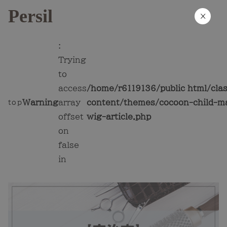
Persil
×
:
Trying
to
access
/home/r6119136/public_html/cla
Warning
array
content/themes/cocoon-child-ma
top
offset
wig-article.php
on
false
in