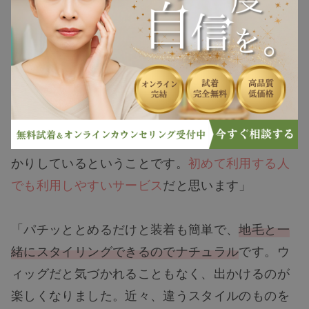
ヘアケア
ィッグの仕上がりなど、実際にレディースアデラ
ンスを利用した方々の声をご紹介します。
ヘアスタイル
「近くにサロンがあったのでそちらを利用するこ
抜け毛
とにしましたが、
個室で対応してもらえて非常に
安心
することができました。サービス全体を通し
白髪
て感じたのは、プライバシーに対する配慮がしっ
かりしているということです。
初めて利用する人
薄毛
でも利用しやすいサービス
だと思います」
「パチッととめるだけと装着も簡単で、
地毛と一
緒にスタイリングできるのでナチュラル
です。ウ
ィッグだと気づかれることもなく、出かけるのが
楽しくなりました。近々、違うスタイルのものを