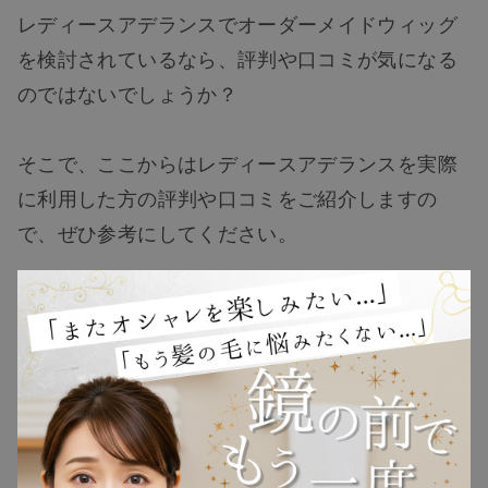
レディースアデランスでオーダーメイドウィッグ
を検討されているなら、評判や口コミが気になる
のではないでしょうか？
TOP
そこで、ここからはレディースアデランスを実際
に利用した方の評判や口コミをご紹介しますの
NEW
で、ぜひ参考にしてください。
RANKING
レディースアデランスの良い評判・口コミ
ウィッグ
レディースアデランスの良い口コミを調査しまし
た。
プレゼント
店舗やコンシェルジュの対応、オーダーメイドウ