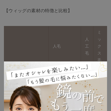
【ウィッグの素材の特徴と比較】
ミ
TOP
人
ッ
人毛
工
ク
NEW
毛
ス
毛
RANKING
手触り
◎
△
◯
ウィッグ
△
テ
プレゼント
カ
自然さ
◎
リ
◯