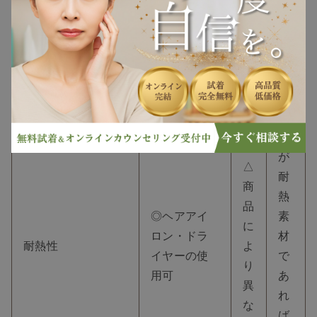
が
ヘアケア
強
い
ヘアスタイル
△
抜け毛
人
工
毛
白髪
が
△
耐
薄毛
商
熱
品
◎ヘアアイ
素
に
ロン・ドラ
材
耐熱性
よ
イヤーの使
で
り
用可
あ
異
れ
な
ば