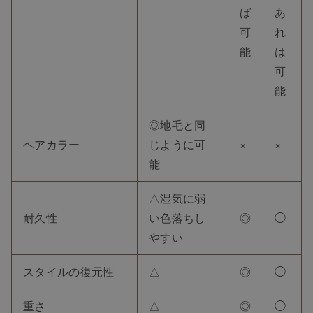
ば
あ
可
れ
能
は
可
能
◎地毛と同
ヘアカラー
じように可
×
×
能
△湿気に弱
耐久性
い色落ちし
◎
◯
やすい
スタイルの復元性
△
◎
◯
重さ
△
◎
◯