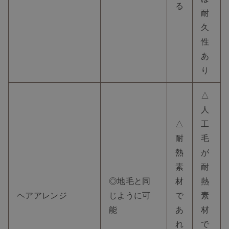
る
耐
久
性
あ
り
△
人
△
工
耐
毛
熱
が
素
耐
◎地毛と同
材
熱
ヘアアレンジ
じように可
で
素
能
あ
材
れ
で