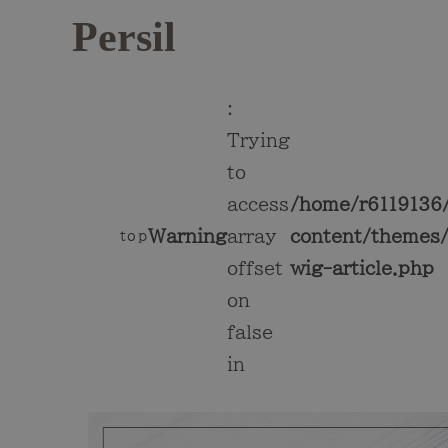
Persil
:
Trying
to
access
/home/r6119136/
Warning
array
content/themes/
top
offset
wig-article.php
on
false
in