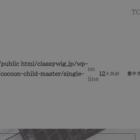
T
public_html/classywig.jp/wp-
on
cocoon-child-master/single-
12
大阪府
豊中
line