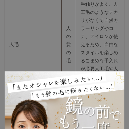
手触りがよく、
人
工毛のようなテカ
リがなくて自然
カ
人
ラーリングやコ
の
テ、アイロンが使
TOP
人毛
髪
えるため、自由な
の
スタイルを楽しめ
NEW
毛
る
こまめな手入れ
が必要
人工毛や人
RANKING
毛Mixより価格は
高め
ウィッグ
人毛と人工毛の良
人
さを兼ね揃えてい
プレゼント
毛
る
人毛のように自
×
然な見た目で、形
人毛Mix