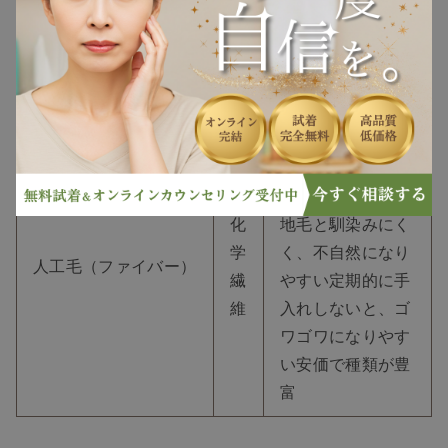
ヘアケア
人
状記憶力がある
手
工
入れがしやすい価
毛
格は人毛と人工毛
ヘアスタイル
の中間くらい
抜け毛
形状記憶できるの
で、スタイルが崩
白髪
れにくい
人工的で
化
地毛と馴染みにく
学
く、不自然になり
薄毛
人工毛（ファイバー）
繊
やすい定期的に手
維
入れしないと、ゴ
ワゴワになりやす
い
安価で種類が豊
富