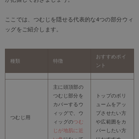
ここでは、つむじを隠せる代表的な4つの部分ウィ
ッグをご紹介します。
おすすめポイ
種類
特徴
ント
主に頭頂部の
つむじ部分を
トップのボリ
カバーするウ
ュームをアッ
ィッグで、ウ
プさせたい方
つむじ用
ィッグの
つむ
や広範囲をカ
じが地肌に近
バーしたい方
い色
になって
におすすめ