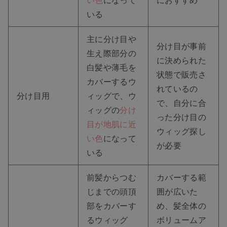
いる
主に分け目や
分け目が事前
生え際部分の
に決められた
白髪や薄毛を
状態で販売さ
カバーするウ
れているの
分け目用
ィッグで、ウ
で、自分に合
ィッグの
分け
った分け目の
目が地肌に近
ウィッグ探し
い色
になって
が必要
いる
前髪からつむ
カバーする範
じまでの頭頂
囲が広いた
部をカバーす
め、髪全体の
るウィッグ
ボリュームア