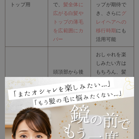
トップ用
で、
髪全体に
ップが期待で
広がる白髪や
き、さらに
グ
トップの薄毛
レイヘアへの
を広範囲にカ
移行時期
にも
バー
活用可能
TOP
おしゃれを楽
NEW
しみたい方は
頭頂部から後
もちろん、髪
頭部にかけて
全体のボリュ
RANKING
カバーするウ
ームがなくな
ハーフウィッグ
ィッグで、
前
ってしまった
ウィッグ
髪の地毛を活
方や
後頭部の
かしたアレン
毛割れ
が気に
プレゼント
ジができる
なる方などに
多く活用され