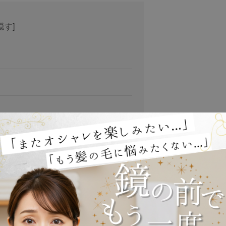
隠す
]
引き出すタイプ）