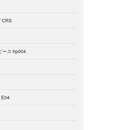
CRS
ース hp004
E04