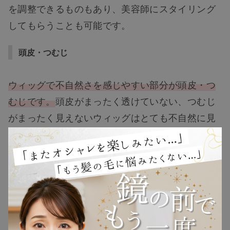
を調整できるものもあり、美容師にスタイリング
してもらうことも可能です。
頭皮・つむじ
TOP
ウィッグで不自然さを感じやすい部分が頭皮・つ
むじです。
頭皮がまったく透けていない、つむじ
NEW
がまったく見えないウィッグはとても不自然に見
えます。椅子に座っている時やお辞儀したときな
RANKING
ど、相手に頭皮・つむじを見せる場面は多いで
す。頭皮・つむじが自然に見えるウィッグを選ば
ウィッグ
ないとバレてしまいます。
プレゼント
バレないウィッグを選びたいならば、
結び目の目