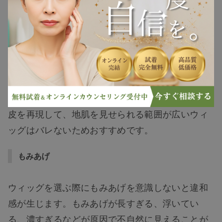
立たないウィッグを選びましょう
。結び目の部分
ヘアケア
が黒いブツブツとして見えるものは不自然です。
結び目が目立たないように上手くごまかしている
ヘアスタイル
ウィッグはバレにくくなります。
抜け毛
中にはつむじだけではなく、広い範囲で頭皮を地
肌として見せられるウィッグがあります。人の頭
白髪
皮を再現して、地肌を見せられる範囲が広いウィ
ッグはバレないためおすすめです。
薄毛
もみあげ
ウィッグを選ぶ際にもみあげを意識しないと違和
感が生じます。もみあげが長すぎる、浮いてい
る、濃すぎるなどが原因で不自然に見えることが