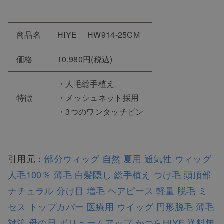
商品名
HIYE HW914-25CM
価格
10,980円(税込)
・人毛総手植え
特徴
・メッシュネット採用
・3つのワンタッチピン
引用元：
部分ウィッグ 自然 夏用 通気性 ウィッグ
人毛100％ 薄毛 白髪隠し 総手植え つけ毛 頭頂部
ナチュラル 分け目 増毛 ヘアピース 軽量 脱毛 ミ
セス トップカバー 医療用 ウイッグ 円形脱毛 薄毛
対策 母の日 ボリュームアップ かつらHIYE 送料無