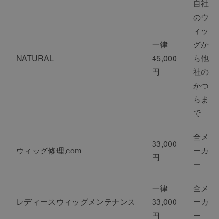
自社
のウ
ィッ
一律
グか
NATURAL
45,000
ら他
円
社の
かつ
らま
で
全メ
33,000
ウィッグ修理,com
ーカ
円
ー
一律
全メ
レディースウィッグメンテナンス
33,000
ーカ
円
ー