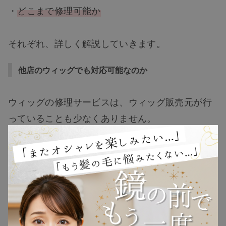
・
どこまで修理可能か
それぞれ、詳しく解説していきます。
TOP
他店のウィッグでも対応可能なのか
NEW
ウィッグの修理サービスは、ウィッグ販売元が行
っていることも少なくありません。
RANKING
そのため、
自社のウィッグ以外は修理不可
となる
ウィッグ
業者もあるため、注意が必要です。
プレゼント
どのウィッグでも対応可能なのか、必ず確認する
ようにしましょう。