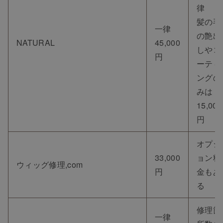
律
髪の毛
一律
の艶出
NATURAL
45,000
しやコ
円
ーティ
ングの
みは
15,000
円
オプシ
33,000
ョン料
ウィッグ修理,com
円
金もあ
る
修理箇
一律