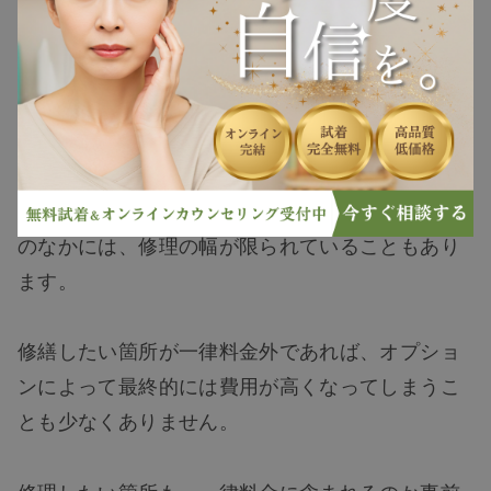
ヘアケア
また、男性用と女性用どちらに対応しているのか
ヘアスタイル
も確認しておくと安心です。
どこまで修理可能か
抜け毛
「一律○○円」と記載のあるウィッグ修理サービス
白髪
のなかには、修理の幅が限られていることもあり
ます。
薄毛
修繕したい箇所が一律料金外であれば、オプショ
ンによって最終的には費用が高くなってしまうこ
とも少なくありません。
修理したい箇所も、一律料金に含まれるのか事前