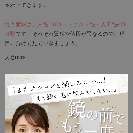
変わってきます。
使う素材は、人毛100%・ミックス毛・人工毛の3
種類
です。それぞれ質感や値段が異なるので、項
TOP
目に分けて見ていきましょう。
人毛100%
NEW
人毛100%ウィッグは、人間の髪の毛をウィッグ用
RANKING
に殺菌処理などの特殊加工を施して作られていま
す。
地毛のような自然なツヤと手触りで、着用し
ウィッグ
ても違和感なく付けられます。
プレゼント
また、自分の髪と同じようにスタイリングができ