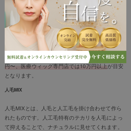
るため、コテを使ってカールしたり市販のカラー
ヘアケア
剤で地毛に合わせて染めたりできる、自由度の高
さも魅力的。
ヘアスタイル
ただし、
値段は3種類の中で一番高価
なものになり
抜け毛
ます。人毛によってもグレードがあるため価格は
変動しますが、
フルウィッグの場合安くて17,000
白髪
円〜、医療ウィッグ専門店では10万円以上
が目安
となります。
薄毛
人毛MIX
人毛MIXとは、人毛と人工毛を掛け合わせて作ら
れたものです。人工毛特有のテカリを人毛によっ
て抑えることで、ナチュラルに見せてくれます。