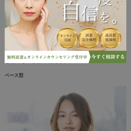
ヘアケア
画像引用：
Precious.jp
ヘアスタイル
顔の縦長感をカバーするため、横にボリュームを
抜け毛
持たせたシルエットや、ひし形シルエットを意識
します。前髪は薄めやワイドバングで、顔の余白
白髪
を埋めるのが効果的です。
ベース型
薄毛