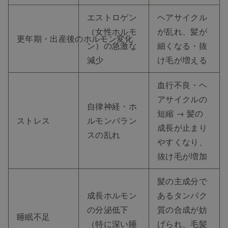
エストロゲン
ヘアサイクル
（女性ホルモ
が乱れ、髪が
更年期・出産後のホルモン変化
ン）の急激な
細くなる・抜
減少
け毛が増える
血行不良・ヘ
アサイクルの
自律神経・ホ
短縮 → 髪の
ストレス
ルモンバラン
成長が止まり
スの乱れ
やすくなり、
抜け毛が増加
髪の主成分で
成長ホルモン
あるタンパク
の分泌低下
質の合成が妨
睡眠不足
（特に深い睡
げられ、毛髪