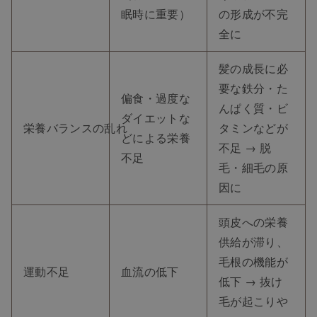
眠時に重要）
の形成が不完
全に
髪の成長に必
要な鉄分・た
偏食・過度な
んぱく質・ビ
ダイエットな
栄養バランスの乱れ
タミンなどが
どによる栄養
不足 → 脱
不足
毛・細毛の原
因に
頭皮への栄養
供給が滞り、
毛根の機能が
運動不足
血流の低下
低下 → 抜け
毛が起こりや