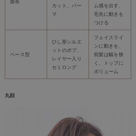
面長
カット、パー
ム感を出す、
マ
毛先に動きを
つける
フェイスライ
ひし形シルエ
ンに動きを、
ットのボブ、
ベース型
前髪は幅を狭
レイヤー入り
く、トップに
セミロング
ボリューム
丸顔