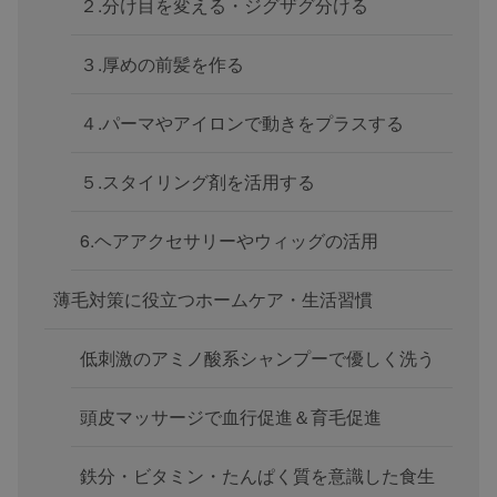
２.分け目を変える・ジグザグ分ける
３.厚めの前髪を作る
４.パーマやアイロンで動きをプラスする
５.スタイリング剤を活用する
6.ヘアアクセサリーやウィッグの活用
薄毛対策に役立つホームケア・生活習慣
低刺激のアミノ酸系シャンプーで優しく洗う
頭皮マッサージで血行促進＆育毛促進
鉄分・ビタミン・たんぱく質を意識した食生