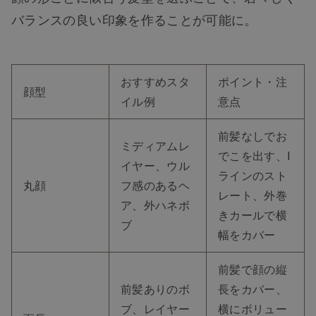
バランスの良い印象を作ることが可能に。
おすすめスタ
ポイント・注
顔型
イル例
意点
前髪なしでお
ミディアムレ
でこを出す、I
イヤー、ウル
ラインのスト
丸顔
フ感のあるヘ
レート、外巻
ア、外ハネボ
きカールで横
ブ
幅をカバー
前髪で顔の縦
前髪ありのボ
長をカバー、
ブ、レイヤー
横にボリュー