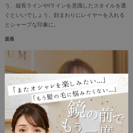
う、縦長ラインやIラインを意識したスタイルを選
ぐといいでしょう。顔まわりにレイヤーを入れる
とシャープな印象に。
面長
TOP
NEW
RANKING
ウィッグ
プレゼント