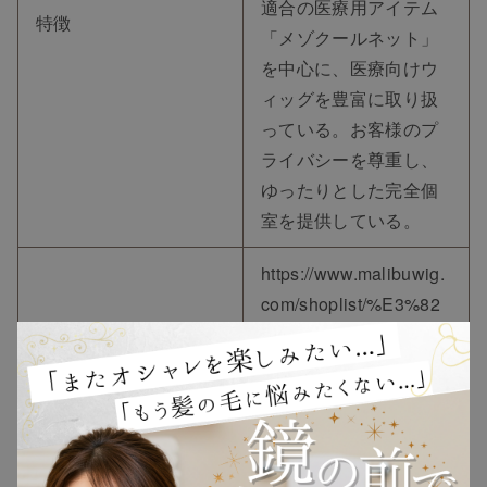
適合の医療用アイテム
特徴
「メゾクールネット」
を中心に、医療向けウ
ィッグを豊富に取り扱
っている。お客様のプ
ライバシーを尊重し、
ゆったりとした完全個
TOP
室を提供している。
NEW
https://www.malibuwig.
com/shoplist/%E3%82
RANKING
%A4%E3%83%88%E3
%83%BC%E3%83%A8
引用元
%E3%83%BC%E3%82
ウィッグ
%AB%E3%83%89%E3
%83%BC%E5%9B%9
プレゼント
B%E8%A1%97%E9%8