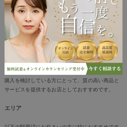
1%93/
ヘアケア
ヘアスタイル
抜け毛
四街道市でウィッグを探している際には、上記の
情報を参考にしてください。マリブウィッグ イト
白髪
ーヨーカドー四街道は、四街道市でのウィッグの
購入を検討している方にとって、質の高い商品と
薄毛
サービスを提供するお店としておすすめです。
エリア
以下の駅周辺にお住まいの方に特におすすめです