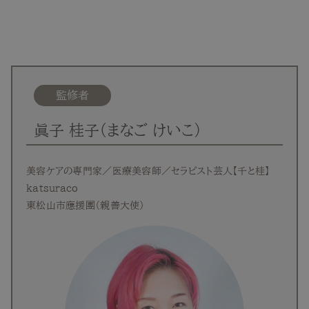
監修者
眞子 桂子（まなご けいこ）
美容ケアの専門家／医療美容師／セラピスト芸人【千と桂】
katsuraco
東松山市應援團（親善大使）