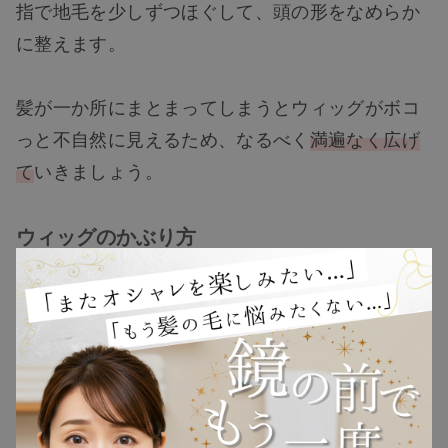
指で地毛を少しずつほぐして、頭の形をなめらか
に整えます。
髪が一か所にまとまってしまうとウィッグがボコ
TOP
っと不自然に見えるため、なるべく
満遍なく広げ
て
いきましょう。
NEW
ウィッグのかぶり方
RANKING
ウィッグ
プレゼント