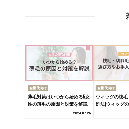
全世代向け
全世代向け
薄毛対策はいつから始める⁉女
ウィッグの枝毛
性の薄毛の原因と対策を解説
処法|ウィッグ
入れ方法を解説
2024.07.26