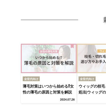
全世代向け
全世代向け
薄毛対策はいつから始める⁉女
ウィッグの枝毛
性の薄毛の原因と対策を解説
処法|ウィッグ
入れ方法を解説
2024.07.26