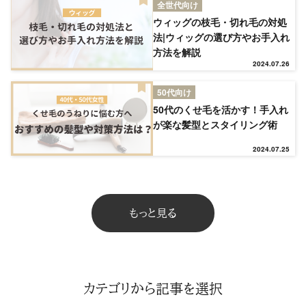
全世代向け
TOP
ウィッグの枝毛・切れ毛の対処
法|ウィッグの選び方やお手入れ
方法を解説
NEW
2024.07.26
50代向け
RANKING
50代のくせ毛を活かす！手入れ
が楽な髪型とスタイリング術
ウィッグ
2024.07.25
プレゼント
もっと見る
ヘアケア
ヘアスタイル
カテゴリから記事を選択