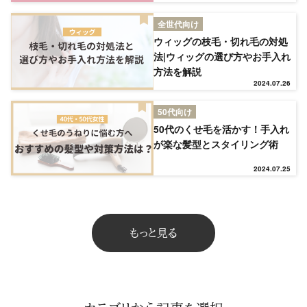
TOP
全世代向け
ウィッグの枝毛・切れ毛の対処
法|ウィッグの選び方やお手入れ
NEW
方法を解説
2024.07.26
RANKING
50代向け
50代のくせ毛を活かす！手入れ
が楽な髪型とスタイリング術
ウィッグ
2024.07.25
プレゼント
もっと見る
ヘアケア
ヘアスタイル