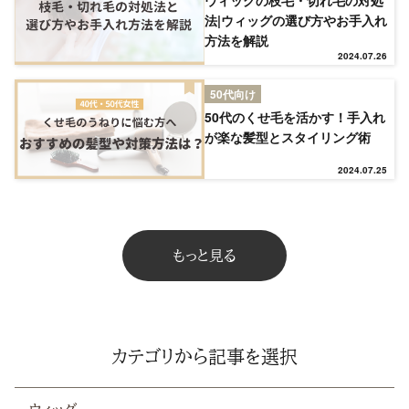
法|ウィッグの選び方やお手入れ
方法を解説
2024.07.26
NEW
50代向け
50代のくせ毛を活かす！手入れ
RANKING
が楽な髪型とスタイリング術
2024.07.25
ウィッグ
プレゼント
もっと見る
ヘアケア
ヘアスタイル
カテゴリから記事を選択
抜け毛