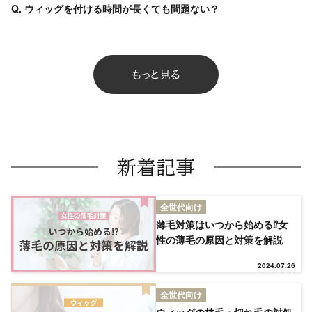
Q. ウィッグを付ける時間が長くても問題ない？
もっと見る
新着記事
全世代向け
薄毛対策はいつから始める⁉女
性の薄毛の原因と対策を解説
2024.07.26
全世代向け
ウィッグの枝毛・切れ毛の対処
TOP