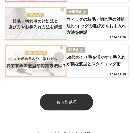
TOP
全世代向け
ウィッグの枝毛・切れ毛の対処
法|ウィッグの選び方やお手入れ
NEW
方法を解説
2024.07.26
RANKING
50代向け
50代のくせ毛を活かす！手入れ
が楽な髪型とスタイリング術
ウィッグ
2024.07.25
プレゼント
もっと見る
ヘアケア
ヘアスタイル