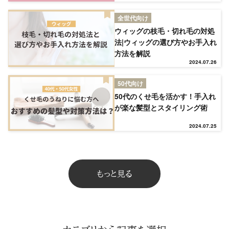
TOP
全世代向け
ウィッグの枝毛・切れ毛の対処
法|ウィッグの選び方やお手入れ
NEW
方法を解説
2024.07.26
RANKING
50代向け
50代のくせ毛を活かす！手入れ
が楽な髪型とスタイリング術
ウィッグ
2024.07.25
プレゼント
もっと見る
ヘアケア
ヘアスタイル