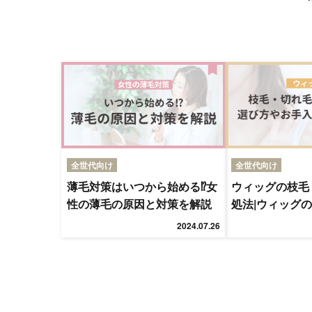
全世代向け
全世代向け
薄毛対策はいつから始める⁉女
ウィッグの枝毛
性の薄毛の原因と対策を解説
処法|ウィッグ
入れ方法を解説
2024.07.26