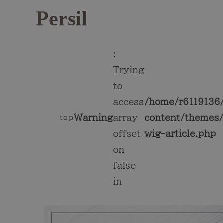
Persil
:
Trying
to
access
/home/r6119136/
Warning
array
content/themes/
top
offset
wig-article.php
on
false
in