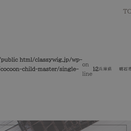
T
public_html/classywig.jp/wp-
on
cocoon-child-master/single-
12
兵庫県
明石
line