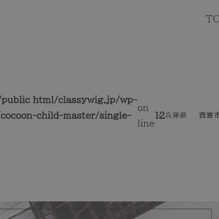
T
public_html/classywig.jp/wp-
on
cocoon-child-master/single-
12
兵庫県
西宮
line