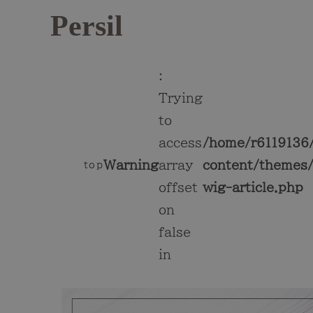
Persil
:
Trying
to
access
/home/r6119136/
Warning
array
content/themes/
top
offset
wig-article.php
on
false
in