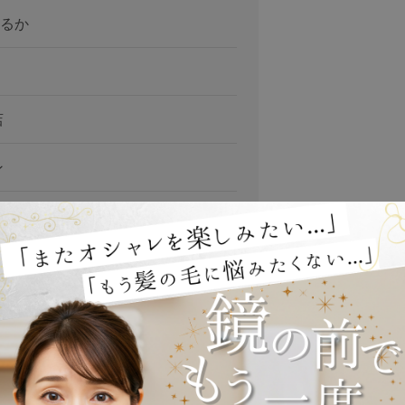
るか
店
ン
コーナー