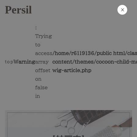
Persil
×
:
Trying
to
access
/home/r6119136/public_html/cla
Warning
array
content/themes/cocoon-child-ma
top
offset
wig-article.php
on
false
in