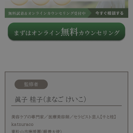
監修者
眞子 桂子（まなご けいこ）
美容ケアの専門家／医療美容師／セラピスト芸人【千と桂】
katsuraco
東松山市應援團（親善大使）