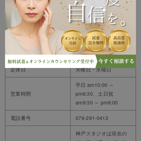
〒651-0097 兵庫県神戸
住所
市中央区布引町4丁目2-
12 ネオフィス三宮5F
JR三ノ宮駅中央口 徒
アクセス
歩2分、市営地下鉄三宮
駅 東出口2番すぐ
定休日
火曜日・水曜日
平日 am10:00 ～
営業時間
pm6:30、土日祝
am9:30 ～ pm6:00
電話番号
078-291-0412
神戸スタジオは現在の