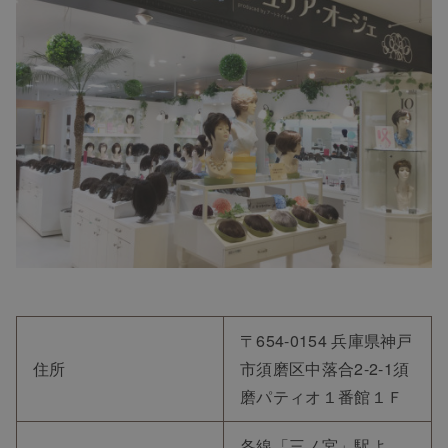
〒654-0154 兵庫県神戸
住所
市須磨区中落合2-2-1須
磨パティオ１番館１Ｆ
各線「三ノ宮」駅よ