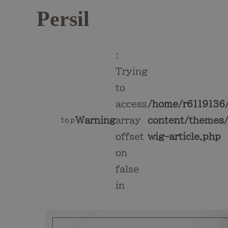
Persil
:
Trying
to
access
/home/r6119136/
Warning
array
content/themes/
top
offset
wig-article.php
on
false
in