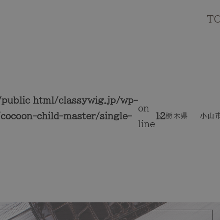
T
public_html/classywig.jp/wp-
on
cocoon-child-master/single-
12
栃木県
小山
line