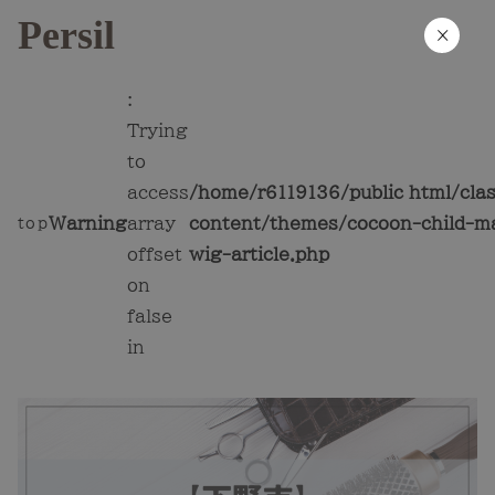
Persil
×
:
Trying
to
access
/home/r6119136/public_html/cla
Warning
array
content/themes/cocoon-child-ma
top
offset
wig-article.php
on
false
in