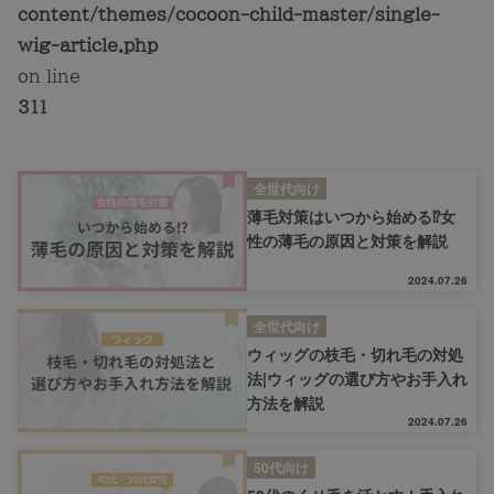
content/themes/cocoon-child-master/single-
ヘアケア
wig-article.php
on line
ヘアスタイル
311
抜け毛
全世代向け
薄毛対策はいつから始める⁉女
白髪
性の薄毛の原因と対策を解説
2024.07.26
薄毛
全世代向け
ウィッグの枝毛・切れ毛の対処
法|ウィッグの選び方やお手入れ
方法を解説
2024.07.26
50代向け