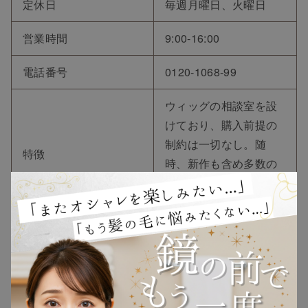
定休日
毎週月曜日、火曜日
営業時間
9:00-16:00
電話番号
0120-1068-99
ウィッグの相談室を設
けており、購入前提の
制約は一切なし。随
特徴
時、新作も含め多数の
ウィッグを取り扱って
いる。
https://www.like6899.co
引用元
m/