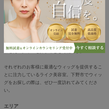
ライク美容室では、顧客の様々なニーズに対応す
るため、多種多様なウィッグを取り扱っていま
す。ここでは、購入を前提とせずにウィッグにつ
いての相談が可能で、安心して自分に合ったウィ
ッグを探すことができます。また、新作のウィッ
グも随時入荷しているため、最新のトレンドに合
わせたスタイルを探すことも可能です。
それぞれのお客様に最適なウィッグを提供するこ
とに注力しているライク美容室。下野市でウィッ
グをお探しの際は、ぜひ一度訪れてみてくださ
い。
エリア