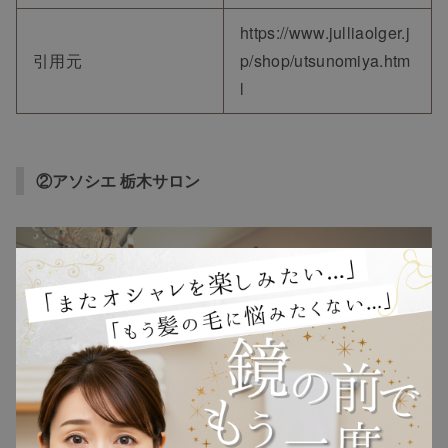
https://www.julliaolger.j
引用元
p/shop/utsunomiya.htm
l
②アソシエ 栃木サロン