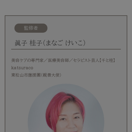
TOP
NEW
監修者
RANKING
眞子 桂子（まなご けいこ）
ウィッグ
美容ケアの専門家／医療美容師／セラピスト芸人【千と桂】
katsuraco
プレゼント
東松山市應援團（親善大使）
ヘアケア
ヘアスタイル