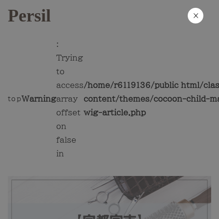
Persil
×
:
Trying
to
access
/home/r6119136/public_html/cla
Warning
array
content/themes/cocoon-child-ma
top
offset
wig-article.php
on
false
in