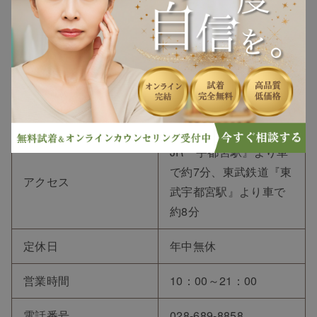
〒321-0933 栃木県宇都
住所
宮市簗瀬町1950-15
JR『宇都宮駅』より車
で約7分、東武鉄道『東
アクセス
武宇都宮駅』より車で
約8分
定休日
年中無休
営業時間
10：00～21：00
電話番号
028-689-8858