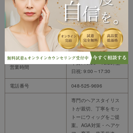
ヘアケア
〒360-0037 埼玉県熊谷
住所
市筑波３丁目１９５ 熊
谷駅前ビル 2F
ヘアスタイル
アクセス
熊谷駅から徒歩約1分
抜け毛
定休日
火曜日
白髪
平日: 10:00～18:30, 土
営業時間
日祝: 9:00～17:30
薄毛
電話番号
048-525-9696
専門のヘアスタイリス
トが親切、丁寧をモッ
トーにウィッグをご提
案。AGA対策・ヘアケ