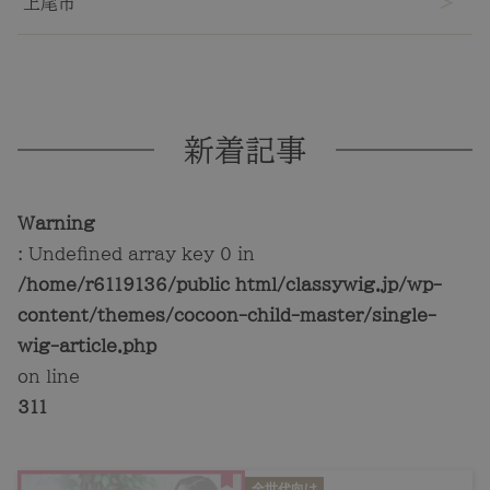
上尾市
新着記事
Warning
: Undefined array key 0 in
/home/r6119136/public_html/classywig.jp/wp-
content/themes/cocoon-child-master/single-
wig-article.php
on line
311
全世代向け