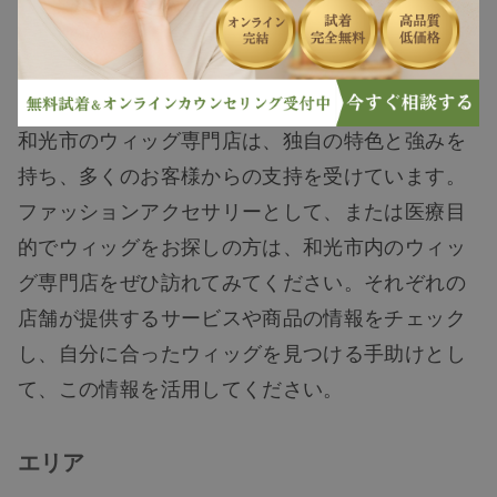
%83%BC%E5%92%8C
抜け毛
%E5%85%89/
白髪
和光市のウィッグ専門店は、独自の特色と強みを
持ち、多くのお客様からの支持を受けています。
薄毛
ファッションアクセサリーとして、または医療目
的でウィッグをお探しの方は、和光市内のウィッ
グ専門店をぜひ訪れてみてください。それぞれの
店舗が提供するサービスや商品の情報をチェック
し、自分に合ったウィッグを見つける手助けとし
て、この情報を活用してください。
エリア