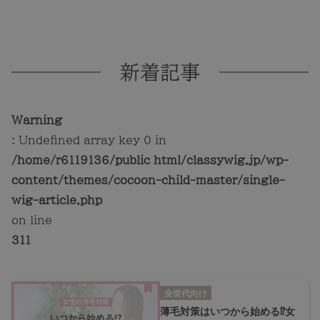
新着記事
Warning
: Undefined array key 0 in
/home/r6119136/public_html/classywig.jp/wp-
content/themes/cocoon-child-master/single-
wig-article.php
on line
311
全世代向け
薄毛対策はいつから始める⁉女