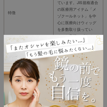
ています。JIS規格適合
TOP
の医療用アイテム「メ
特徴
ゾクールネット」を中
NEW
心に医療向けウィッグ
を多数取り扱ってい
る。お客様のプライバ
RANKING
シーを尊重し、ゆった
りとした完全個室を提
ウィッグ
供しています。
https://www.malibuwig.
プレゼント
com/shoplist/%E3%82
%A4%E3%83%88%E3
ヘアケア
%83%BC%E3%83%A8
引用元
%E3%83%BC%E3%82
ヘアスタイル
%AB%E3%83%89%E3