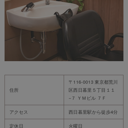
〒116-0013 東京都荒川
住所
区西日暮里５丁目１１
−７ ＹＭビル ７Ｆ
アクセス
西日暮里駅から徒歩4分
定休日
火曜日