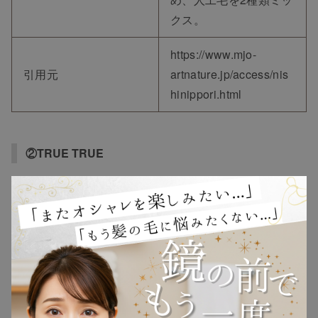
クス。
https://www.mjo-
引用元
artnature.jp/access/nis
hinippori.html
②TRUE TRUE