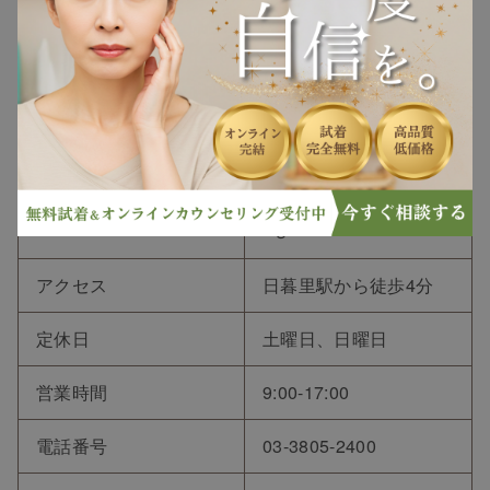
〒116-0014 東京都荒川
住所
区東日暮里６丁目５８
−５
アクセス
日暮里駅から徒歩4分
定休日
土曜日、日曜日
営業時間
9:00-17:00
電話番号
03-3805-2400