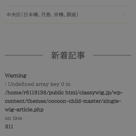
中央区(日本橋、月島、京橋、銀座)
新着記事
Warning
: Undefined array key 0 in
/home/r6119136/public_html/classywig.jp/wp-
content/themes/cocoon-child-master/single-
wig-article.php
on line
311