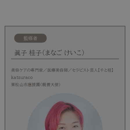
監修者
眞子 桂子（まなご けいこ）
美容ケアの専門家／医療美容師／セラピスト芸人【千と桂】
katsuraco
東松山市應援團（親善大使）