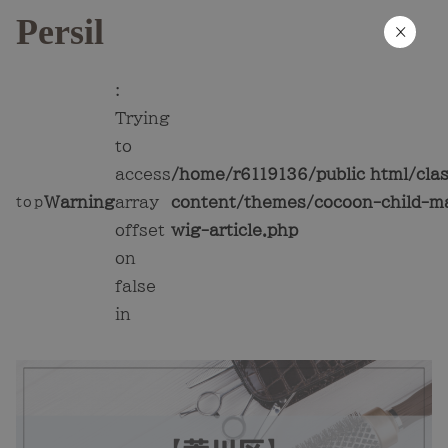
Persil
×
:
Trying
to
access
/home/r6119136/public_html/cla
Warning
array
content/themes/cocoon-child-ma
top
offset
wig-article.php
on
false
in