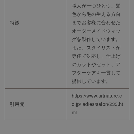
TOP
職人が一つひとつ、髪
色から毛の生える方向
NEW
特徴
までお客様に合わせた
オーダーメイドウィッ
グを製作しています。
RANKING
また、スタイリストが
専任で対応し、仕上げ
ウィッグ
のカットやセット、ア
フターケアも一貫して
プレゼント
提供しています。
https://www.artnature.c
ヘアケア
引用元
o.jp/ladies/salon/233.ht
ml
ヘアスタイル