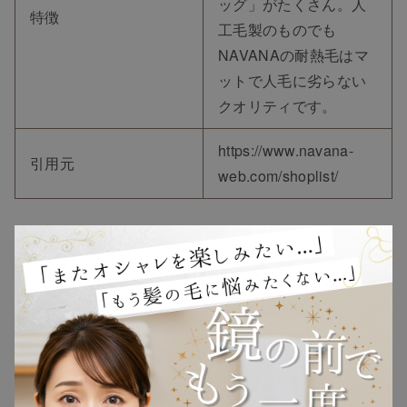
ッグ」がたくさん。人
特徴
工毛製のものでも
NAVANAの耐熱毛はマ
ットで人毛に劣らない
クオリティです。
https://www.navana-
引用元
web.com/shoplist/
②プリシラ原宿店