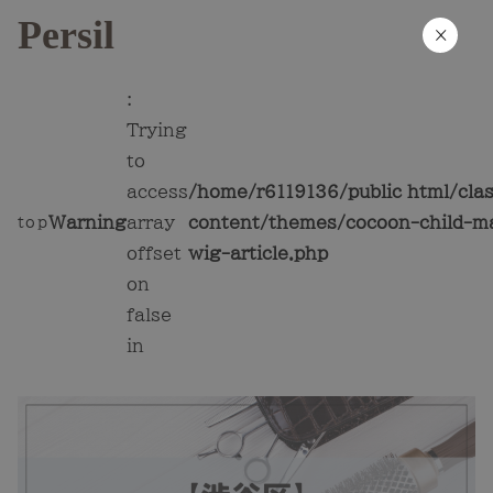
Persil
×
:
Trying
to
access
/home/r6119136/public_html/cla
Warning
array
content/themes/cocoon-child-ma
top
offset
wig-article.php
on
false
in