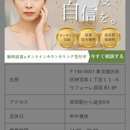
〒150-0001 東京都渋谷
住所
区神宮前１丁目１１−６
ラフォーレ原宿 B1.5F
アクセス
原宿駅から徒歩5分
定休日
年中無休