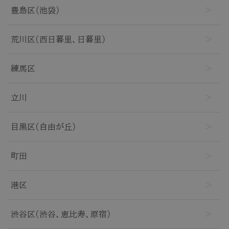
TOP
豊島区（池袋）
NEW
荒川区(西日暮里、日暮里)
RANKING
練馬区
立川
ウィッグ
目黒区(自由が丘)
プレゼント
町田
ヘアケア
港区
ヘアスタイル
渋谷区(渋谷、恵比寿、原宿)