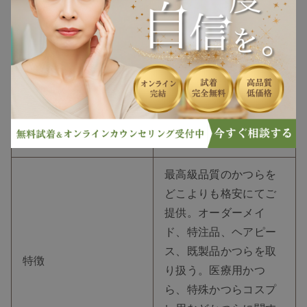
大崎広小路駅から徒歩3
アクセス
分
定休日
日曜日
営業時間
10：00~19：00
電話番号
0334915540
最高級品質のかつらを
どこよりも格安にてご
提供。オーダーメイ
ド、特注品、ヘアピー
ス、既製品かつらを取
特徴
り扱う。医療用かつ
ら、特殊かつらコスプ