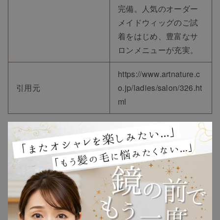
完備。人気のオーダー
メイドウィッグのご試
着をはじめ、豊富なサ
ロンメニューが充実。
https://www.artnature.c
引用元
o.jp/ladies/salon/326.ht
ml
②かつら専門店 コマチヤ
〒141-0031 東京都品川
住所
区西五反田8丁目1−1