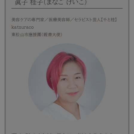
眞子 桂子（まなご けいこ）
美容ケアの専門家／医療美容師／セラピスト芸人【千と桂】
katsuraco
東松山市應援團（親善大使）