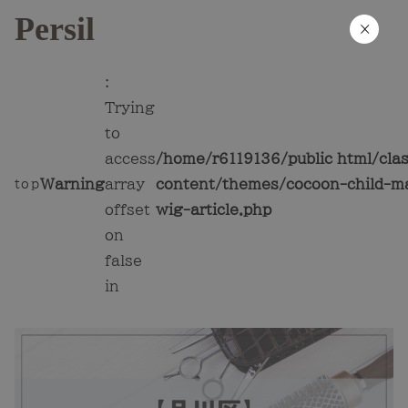
Persil
×
:
Trying
to
access
/home/r6119136/public_html/cla
Warning
array
content/themes/cocoon-child-ma
top
offset
wig-article.php
on
false
in