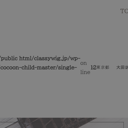
T
public_html/classywig.jp/wp-
on
cocoon-child-master/single-
12
東京都
大田
line