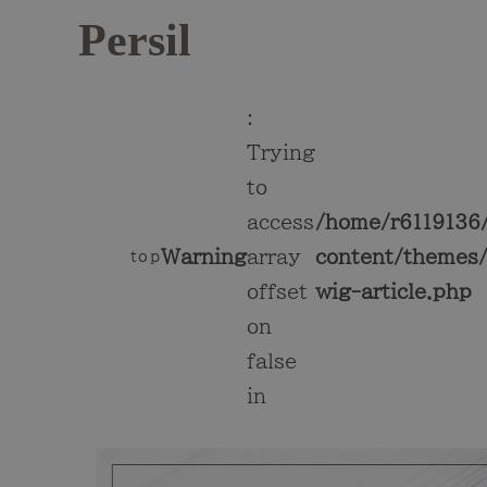
Persil
:
Trying
to
access
/home/r6119136/
Warning
array
content/themes/
top
offset
wig-article.php
on
false
in