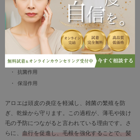
ヘアケア
ている植物です。さらに、アロエ配合シャンプー
は、薄毛予防や育毛にも効果があるとされていま
ヘアスタイル
す。
抜け毛
アロエには以下のような作用があります。
抗炎症作用
白髪
抗菌作用
薄毛
保湿作用
アロエは頭皮の炎症を軽減し、雑菌の繁殖を防
ぎ、乾燥から守ります。この過程が、薄毛や抜け
毛の予防につながると言われている理由です。さ
らに、
血行を促進し、毛根を強化することで、髪