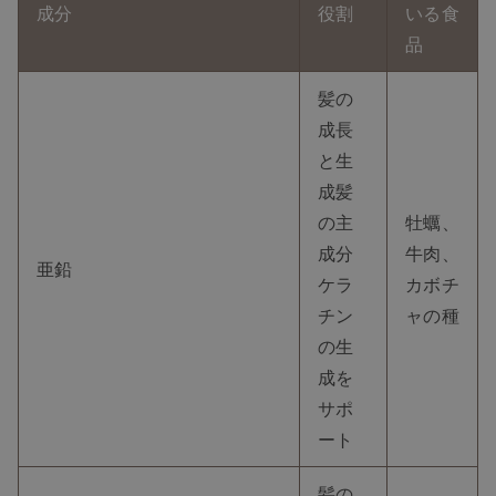
成分
役割
いる食
品
髪の
成長
と生
成髪
の主
牡蠣、
成分
牛肉、
亜鉛
ケラ
カボチ
チン
ャの種
の生
成を
サポ
ート
髪の