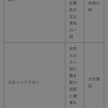
必要
赤身の
鉄欠
肉
乏は
薄毛
の一
因
女性
ホル
モン
似た
働き
大豆製
大豆イソフラボン
髪の
品
成長
と健
康を