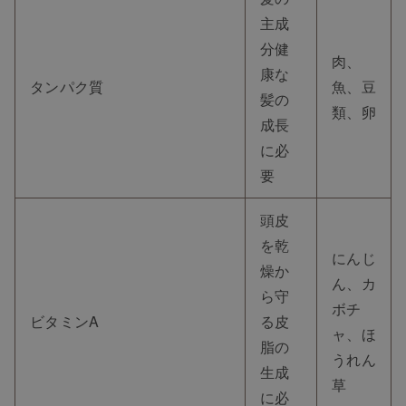
主成
分健
肉、
康な
タンパク質
魚、豆
髪の
類、卵
成長
に必
要
頭皮
を乾
にんじ
燥か
ん、カ
ら守
ボチ
ビタミンA
る皮
ャ、ほ
脂の
うれん
生成
草
に必