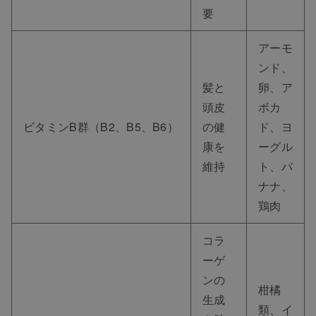
要
アーモ
ンド、
髪と
卵、ア
頭皮
ボカ
ビタミンB群（B2、B5、B6）
の健
ド、ヨ
康を
ーグル
維持
ト、バ
ナナ、
鶏肉
コラ
ーゲ
ンの
柑橘
生成
類、イ