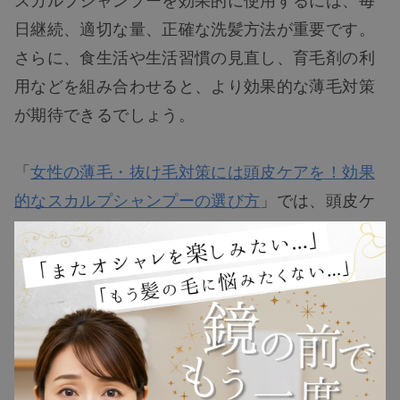
日継続、適切な量、正確な洗髪方法が重要です。
さらに、食生活や生活習慣の見直し、育毛剤の利
用などを組み合わせると、より効果的な薄毛対策
が期待できるでしょう。
TOP
「
女性の薄毛・抜け毛対策には頭皮ケアを！効果
NEW
的なスカルプシャンプーの選び方
」では、頭皮ケ
アに最適なおすすめのシャンプーを紹介していま
RANKING
す。「どのジャンプ―がいいかわからないわ」と
いう方はぜひ参考にしてください。
ウィッグ
育毛効果が期待できるアロエシャンプーって？
プレゼント
アロエは美容と健康に良いとされ、昔から使われ