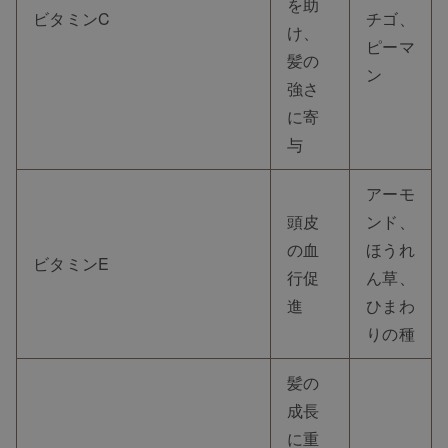
を助
ビタミンC
チゴ、
け、
ピーマ
髪の
ン
強さ
に寄
与
アーモ
頭皮
ンド、
の血
ほうれ
ビタミンE
行促
ん草、
進
ひまわ
りの種
髪の
成長
に重