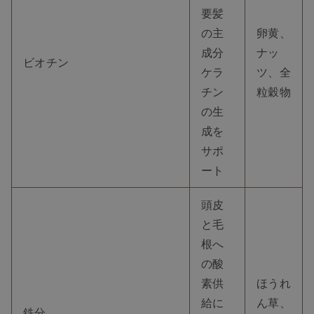
要髪
の主
卵黄、
成分
ナッ
ビオチン
ケラ
ツ、全
チン
粒穀物
の生
成を
サポ
ート
頭皮
と毛
根へ
の酸
素供
ほうれ
給に
ん草、
鉄分