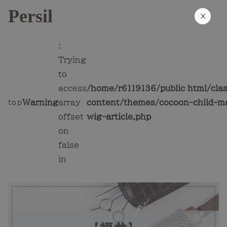
Persil
×
:
Trying
to
access
/home/r6119136/public_html/cla
Warning
array
content/themes/cocoon-child-ma
top
offset
wig-article.php
on
false
in