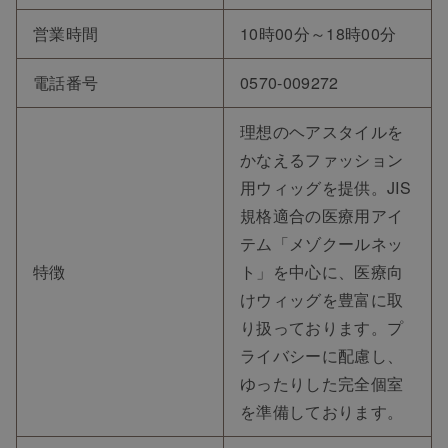
営業時間
10時00分～18時00分
電話番号
0570-009272
理想のヘアスタイルを
かなえるファッション
TOP
用ウィッグを提供。JIS
規格適合の医療用アイ
NEW
テム「メゾクールネッ
特徴
ト」を中心に、医療向
RANKING
けウィッグを豊富に取
り扱っております。プ
ライバシーに配慮し、
ウィッグ
ゆったりした完全個室
を準備しております。
プレゼント