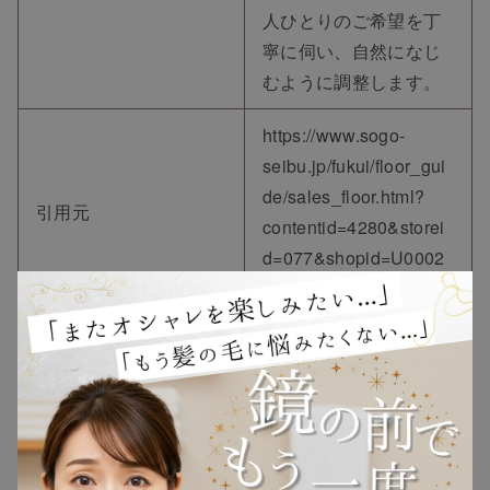
人ひとりのご希望を丁
寧に伺い、自然になじ
むように調整します。
https://www.sogo-
seibu.jp/fukui/floor_gui
de/sales_floor.html?
引用元
contentid=4280&storei
d=077&shopid=U0002
3
②レディスアデランス福井