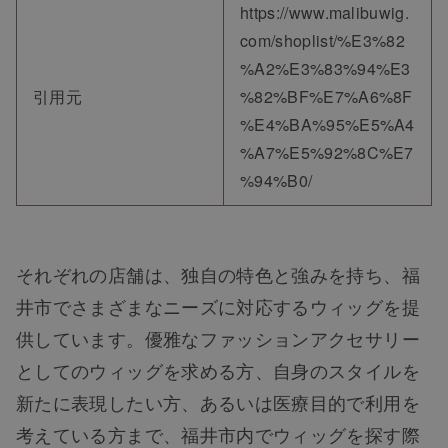
https://www.malibuwig.
ヘアケア
com/shoplist/%E3%82
%A2%E3%83%94%E3
引用元
%82%BF%E7%A6%8F
ヘアスタイル
%E4%BA%95%E5%A4
%A7%E5%92%8C%E7
抜け毛
%94%B0/
白髪
それぞれの店舗は、独自の特色と強みを持ち、福
薄毛
井市でさまざまなニーズに対応するウィッグを提
供しています。優雅なファッションアクセサリー
としてのウィッグを求める方、自身のスタイルを
新たに表現したい方、あるいは医療目的で利用を
考えている方まで、福井市内でウィッグを探す際