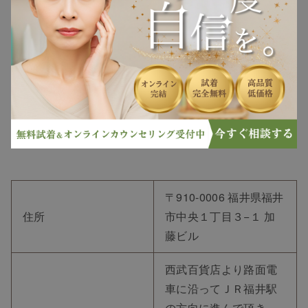
〒910-0006 福井県福井
住所
市中央１丁目３−１ 加
藤ビル
西武百貨店より路面電
車に沿ってＪＲ福井駅
の方向に進んで頂き、