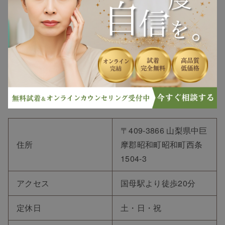
〒409-3866 山梨県中巨
住所
摩郡昭和町昭和町西条
1504-3
アクセス
国母駅より徒歩20分
定休日
土・日・祝