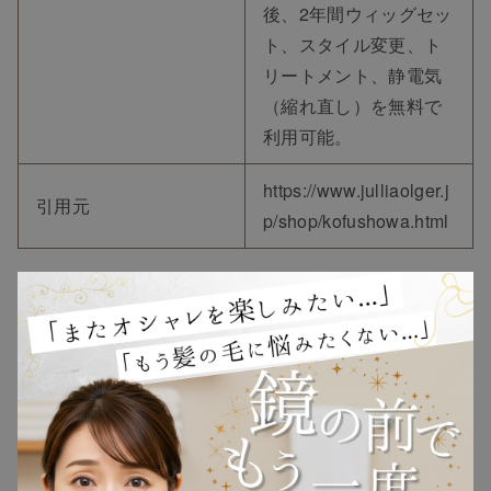
後、2年間ウィッグセッ
ト、スタイル変更、ト
リートメント、静電気
（縮れ直し）を無料で
利用可能。
https://www.julliaolger.j
引用元
p/shop/kofushowa.html
②ウィッグ専門店 シュシュクローゼット