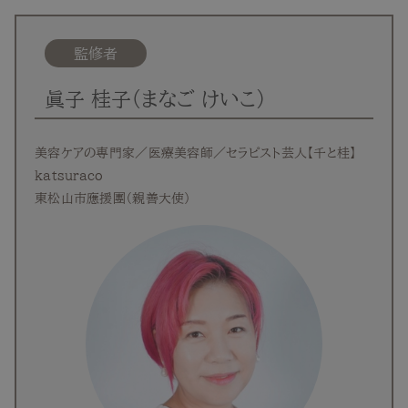
監修者
眞子 桂子（まなご けいこ）
美容ケアの専門家／医療美容師／セラピスト芸人【千と桂】
katsuraco
東松山市應援團（親善大使）