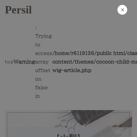
Persil
×
:
Trying
to
access
/home/r6119136/public_html/cla
Warning
array
content/themes/cocoon-child-ma
top
offset
wig-article.php
on
false
in