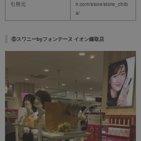
引用元
ir.com/store/store_chib
ヘアケア
a/
ヘアスタイル
⑥スワニーbyフォンテーヌ イオン鎌取店
抜け毛
白髪
薄毛