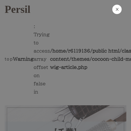
Persil
×
:
Trying
to
access
/home/r6119136/public_html/cla
Warning
array
content/themes/cocoon-child-ma
top
offset
wig-article.php
on
false
in