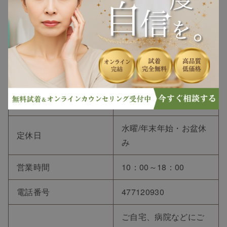
〒270-2252 千葉県松戸
住所
市千駄堀1590−4
常盤線「北松戸駅」か
ら車で約8分、松戸新京
アクセス
成バス『千駄堀口』よ
り徒歩約3分
水曜/年末年始・お盆休
定休日
み
営業時間
10：00～18：00
電話番号
477120930
ご自宅、病院などにご