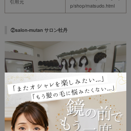
引用元
p/shop/matsudo.html
②salon-mutan サロン牡丹