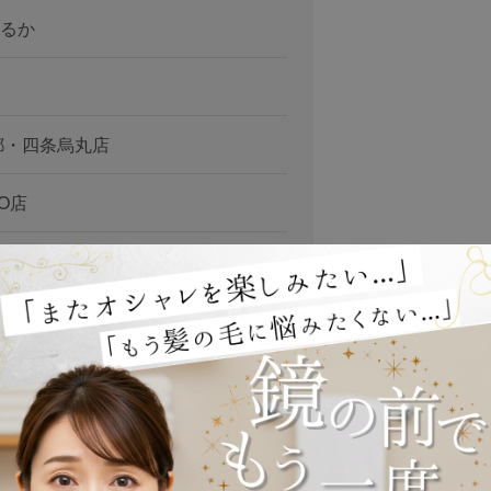
るか
都・四条烏丸店
TO店
グ（カツラ）京都サロン