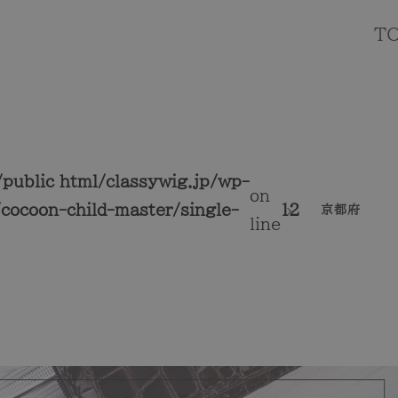
T
public_html/classywig.jp/wp-
on
cocoon-child-master/single-
12
京都府
line