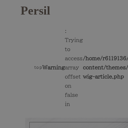
Persil
:
Trying
to
access
/home/r6119136/
Warning
array
content/themes/
top
offset
wig-article.php
on
false
in