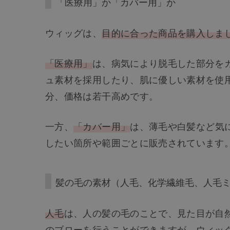
「医療用」か「カバー用」か
ウィッグは、
目的に合った商品を購入しま
「医療用」
は、病気により脱毛した部分を
ュ素材を採用したり、肌に優しい素材を使
分、価格は若干高めです。
一方、
「カバー用」
は、薄毛や白髪など気
したい箇所や範囲ごとに販売されています
髪の毛の素材（人毛、化学繊維毛、人毛
人毛
は、人の髪の毛のことで、見た目が自
のブローを行うことができますが、ウィッ