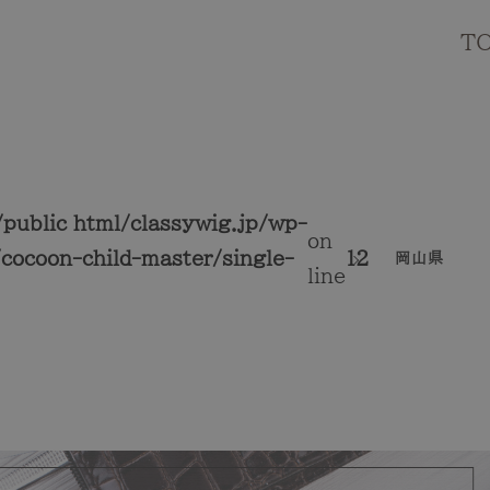
T
public_html/classywig.jp/wp-
on
cocoon-child-master/single-
12
岡山県
line