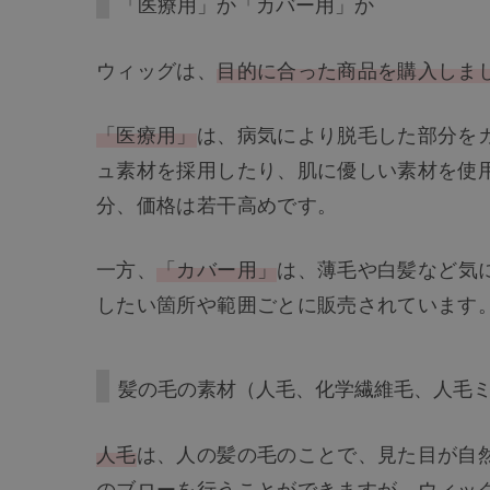
「医療用」か「カバー用」か
ウィッグは、
目的に合った商品を購入しま
「医療用」
は、病気により脱毛した部分を
ュ素材を採用したり、肌に優しい素材を使
分、価格は若干高めです。
一方、
「カバー用」
は、薄毛や白髪など気
したい箇所や範囲ごとに販売されています
髪の毛の素材（人毛、化学繊維毛、人毛
人毛
は、人の髪の毛のことで、見た目が自
のブローを行うことができますが、ウィッ