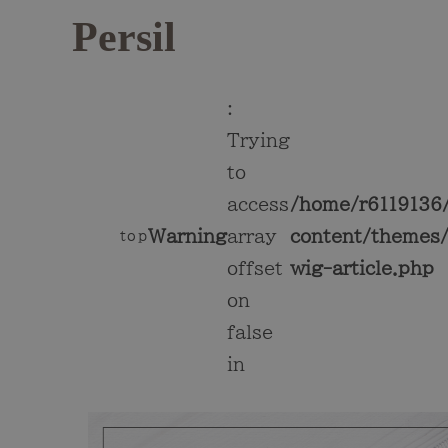
Persil
:
Trying
to
access
/home/r6119136/
Warning
array
content/themes/
top
offset
wig-article.php
on
false
in