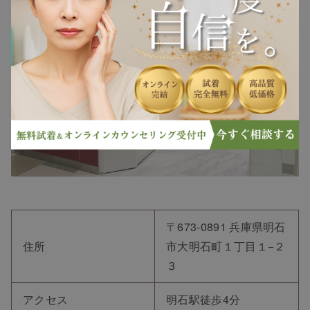
〒673-0891 兵庫県明石
住所
市大明石町１丁目１−２
３
アクセス
明石駅徒歩4分