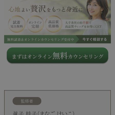
監修者
眞子 桂子（まなご けいこ）