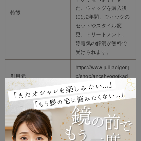
た、ウィッグを購入後
特徴
には2年間、ウィッグの
セットやスタイル変
更、トリートメント、
静電気の解消が無料で
受けられます。
https://www.julliaolger.j
引用元
p/shop/ancshyogoikad
ai.html
②シャポード 明石店