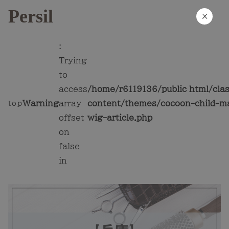
Persil
×
:
Trying
to
access
/home/r6119136/public_html/cla
Warning
array
content/themes/cocoon-child-ma
top
offset
wig-article.php
on
false
in