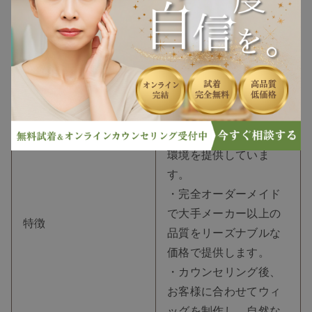
営業時間
9:30～18:00
電話番号
054-273-6500
・最新の製品を多数取
り揃え、お客様自身が
手に取って確認できる
環境を提供していま
す。
・完全オーダーメイド
で大手メーカー以上の
特徴
品質をリーズナブルな
価格で提供します。
・カウンセリング後、
お客様に合わせてウィ
ッグを制作し、自然な