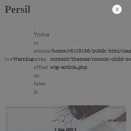
Persil
×
:
Trying
to
access
/home/r6119136/public_html/cla
Warning
array
content/themes/cocoon-child-ma
top
offset
wig-article.php
on
false
in